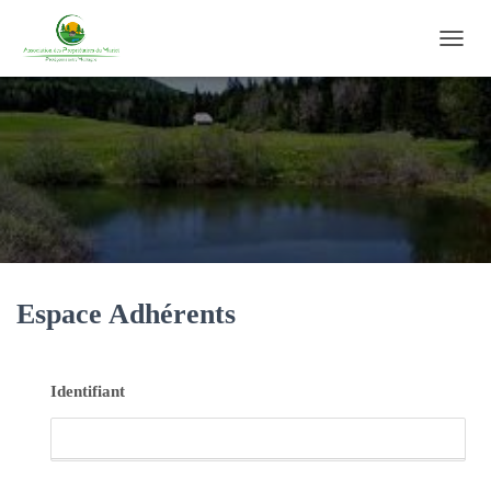
O
U
V
R
I
R
/
F
E
R
M
E
R
Espace Adhérents
L
A
N
A
Identifiant
V
I
G
A