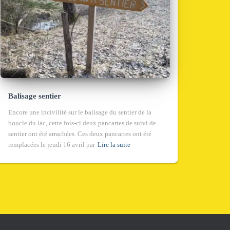
Balisage sentier
Encore une incivilité sur le balisage du sentier de la
boucle du lac, cette fois-ci deux pancartes de suivi de
sentier ont été arrachées. Ces deux pancartes ont été
remplacées le jeudi 16 avril par
Lire la suite