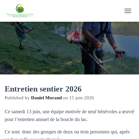
O
U
V
R
I
R
/
F
E
R
M
E
R
Entretien sentier 2026
L
Published by
Daniel Morand
on
15 juin 2026
A
N
A
Ce samedi 13 juin, une équipe motivée de neuf bénévoles a œuvré
V
pour l’entretien annuel de la boucle du lac.
I
G
Ce sont donc des groupes de deux ou trois personnes qui, après
A