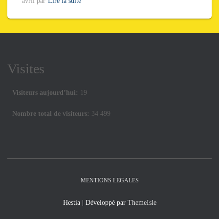
avril par
Lire la suite
Visites
Visiteurs aujourd’hui:
19
Nombre total de visiteurs:
34 499
MENTIONS LEGALES
Hestia | Développé par
ThemeIsle