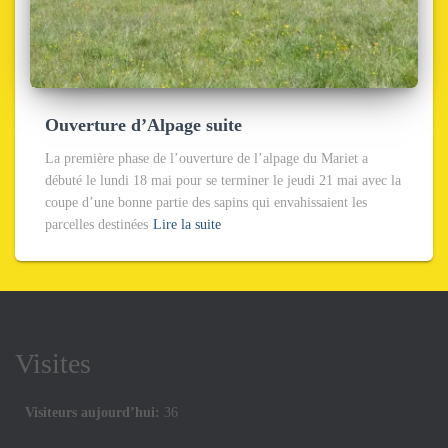
Ouverture d’Alpage suite
La première phase de l’ouverture de l’alpage du Mariet a
débuté le lundi 18 mai pour se terminer le jeudi 21 mai avec la
coupe d’une bonne partie des sapins qui envahissaient les
parcelles destinées
Lire la suite
Visites
Visiteurs aujourd’hui:
36