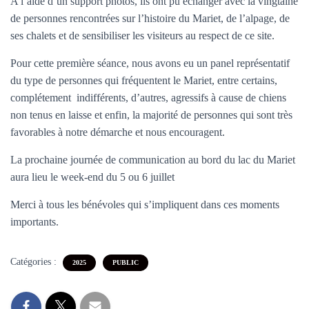
A l’aide d’un support photos, ils ont pu échanger avec la vingtaine
T
I
de personnes rencontrées sur l’histoire du Mariet, de l’alpage, de
O
ses chalets et de sensibiliser les visiteurs au respect de ce site.
N
Pour cette première séance, nous avons eu un panel représentatif
du type de personnes qui fréquentent le Mariet, entre certains,
complétement indifférents, d’autres, agressifs à cause de chiens
non tenus en laisse et enfin, la majorité de personnes qui sont très
favorables à notre démarche et nous encouragent.
La prochaine journée de communication au bord du lac du Mariet
aura lieu le week-end du 5 ou 6 juillet
Merci à tous les bénévoles qui s’impliquent dans ces moments
importants.
Catégories :
2025
PUBLIC