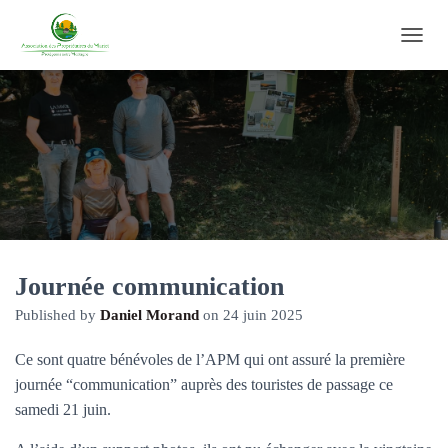
O
U
V
R
I
R
/
F
E
R
M
E
R
Journée communication
L
Published by
Daniel Morand
on
24 juin 2025
A
N
A
Ce sont quatre bénévoles de l’APM qui ont assuré la première
V
journée “communication” auprès des touristes de passage ce
I
samedi 21 juin.
G
A