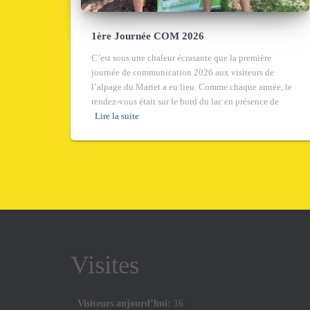
1ère Journée COM 2026
C’est sous une chaleur écrasante que la première
journée de communication 2026 aux visiteurs de
l’alpage du Mariet a eu lieu. Comme chaque année, le
rendez-vous était sur le bord du lac en présence de
Lire la suite
Visites
Visiteurs aujourd’hui:
16