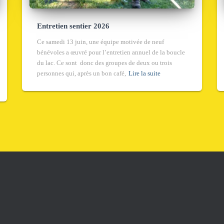
Entretien sentier 2026
Ce samedi 13 juin, une équipe motivée de neuf
bénévoles a œuvré pour l’entretien annuel de la boucle
du lac. Ce sont donc des groupes de deux ou trois
personnes qui, après un bon café,
Lire la suite