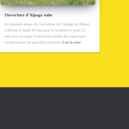
Ouverture d’Alpage suite
La première phase de l’ouverture de l’alpage du Mariet
a débuté le lundi 18 mai pour se terminer le jeudi 21
mai avec la coupe d’une bonne partie des sapins qui
envahissaient les parcelles destinées
Lire la suite