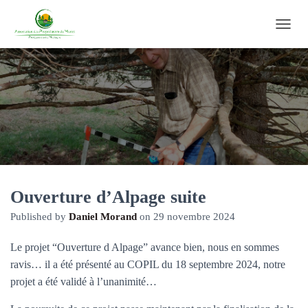
O
U
V
R
I
R
/
F
E
R
M
E
R
Ouverture d’Alpage suite
L
Published by
Daniel Morand
on
29 novembre 2024
A
N
A
Le projet “Ouverture d Alpage” avance bien, nous en sommes
V
ravis… il a été présenté au COPIL du 18 septembre 2024, notre
I
projet a été validé à l’unanimité…
G
A