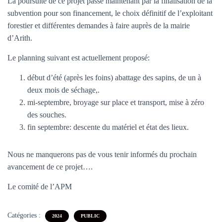
La poursuite de ce projet passe maintenant par la finalisation de la
T
I
subvention pour son financement, le choix définitif de l’exploitant
O
forestier et différentes demandes à faire auprès de la mairie
N
d’Arith.
Le planning suivant est actuellement proposé:
début d’été (après les foins) abattage des sapins, de un à
deux mois de séchage,.
mi-septembre, broyage sur place et transport, mise à zéro
des souches.
fin septembre: descente du matériel et état des lieux.
Nous ne manquerons pas de vous tenir informés du prochain
avancement de ce projet….
Le comité de l’APM
Catégories :
2024
PUBLIC